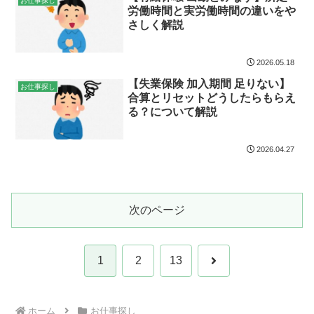
お仕事探し
労働時間と実労働時間の違いをや
さしく解説
2026.05.18
【失業保険 加入期間 足りない】
お仕事探し
合算とリセットどうしたらもらえ
る？について解説
2026.04.27
次のページ
次
1
2
13
へ
ホーム
お仕事探し