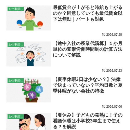
最低賃金が上がると時給も上がる
お仕事探し
のか？同意していても最低賃金以
下は無効｜パートも対象
2026.07.28
【途中入社の残業代清算】１か月
お仕事探し
単位の変形労働時間制の計算方法
について解説
2026.07.23
【夏季休暇3日は少ない？】法律
お仕事探し
で決まっていない？平均日数と夏
季休暇がない会社の特徴
2026.07.06
【夏休み】子どもの発熱に！子の
お仕事探し
看護休暇は小学校3年生まで使え
る？を解説