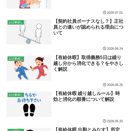
2026.07.01
【契約社員ボーナスなし？】正社
お仕事探し
員との違いが認められる理由につ
いて
2026.06.24
【有給休暇】取得義務5日は繰り
お仕事探し
越し分から消化できる？をやさし
く解説
2026.05.25
【有給休暇 繰り越しルール】時
お仕事探し
効と消化の順番について解説
2026.05.20
【有給休暇 出勤とみなす】所定