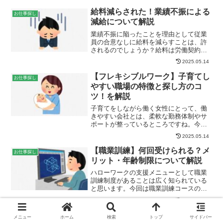
応募も大切ですね。今回は、後悔しない
求人応募の考え方について解説していき
給料減らされた！業績不振による
お仕事探し
ます。転職とりあえず応募...
減給について解説
業績不振に陥ったことを理由として従業
員の合意なしに給料を減らすことは、許
されるのでしょうか？給料は労働契約の
中でも特に重要な項目で、減給は生活に
2025.05.14
大きなダメージを与えると思います。今
回は、業績不振による一方的な減給につ
【フレキシブルワーク】子育てし
お仕事探し
いてわかりやすく解説しま...
やすい職場の特徴と探し方のコ
ツ！を解説
子育てをしながら働く女性にとって、働
きやすい会社とは、柔軟な勤務体制やサ
ポートが整っているところですね。今回
は、子育てしやすい職場環境や子育て両
2025.05.14
立求人の探し方について考えてみたいと
思います。子育てしやすいの職場の特徴
【職業訓練】何回受けられる？メ
お仕事探し
離職した女性社員が仕事を...
リット・年齢制限について解説
ハローワークの支援メニューとして職業
訓練制度があることは広く知られている
と思います。今回は職業訓練コースの検
索方法、受講までの流れや職業訓練を受
2025.08.06
講するメリットについて解説します。職
業訓練制度とは新しいスキルを身につけ
【無期転換ルールとは】無期労働
お仕事探し
メニュー
ホーム
検索
トップ
サイドバー
たい、仕事の幅を広げたい...