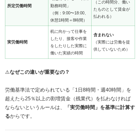
（この時間分、働い
所定労働時間
勤務時間」
たものとして賃金が
（例：9:00〜18:00、
払われる）
休憩1時間＝8時間）
机に向かって仕事を
含まれない
したり、接客や作業
実労働時間
（実際には労働を提
をしたりした実際に
供していないため）
働いた実績の時間
⚠️
なぜこの違いが重要なの？
労働基準法で定められている「1日8時間・週40時間」を
超えたら25％以上の割増賃金（残業代）を払わなければ
ならないというルールは、
「実労働時間」を基準に計算す
る
からです。