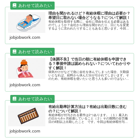
理由を聞かれるけど？有給休暇に理由は必要か？
希望日に取れない場合どうなる？について解説！
有給休暇を取得する際に、会社に理由を伝える必要はある
のでしょうか？会社から理由を聞かれたり、日にちを変更
するように言われたりすることもあると思います。今回は
「有給休暇に理由は必要？」について解説します。有給休
暇とは有給休暇は、労働基準法第3...
jobjobwork.com
【体調不良】で当日の朝に有給休暇を申請でき
る？事後申請は認められない？についてわかりや
すく解説！
病気やけがなどで急に会社を休んでしまった場合、欠勤扱
いとなれば、給料から休んだ分が引かれてしまいます。そ
のため、有給休暇を使いたいと思う人も多いのではないで
しょうか？今回は当日の朝の申請が認められるのかについ
jobjobwork.com
てわかりやすく解説します。有給休...
有給出勤率計算方法は？有給は出勤日数に含む
の？について解説！
有給休暇が付与される要件は2つあります。（１）雇入れ
の日から6ヶ月経過していること（２）その期間の全労働
日の8割以上出勤したこと です。今回は有給休暇付与さ
れる要件の出勤率8割の計算方法について解説します。有
給休暇の出勤率計算方法雇入れ後6...
jobjobwork.com