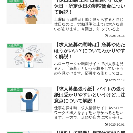
【休日出勤 土曜 日曜違い】法定
お仕事探し
いて解説します。休憩時間2...
休日・所定休日の割増賃金につい
て解説！
土曜日も日曜日も働く側からすると同じ
休日なのに、労働基準法上では大きな違
いがあります。今回は、知っているよう
で知らない法律上の「休日のルール」に
2025.05.14
ついて解説します。休日出勤 土曜・日曜
の違い休日出勤とは会社が休日と定めて
【求人急募の意味は】急募やめた
お仕事探し
いる日に出勤して業務を...
ほうがいい？についてわかりやす
く解説！
ハローワークや転職サイトで求人票を見
ると、「急募」という記載をしているも
のを見かけます。応募する側としては
「採用までの期間が短く受かりやすそ
2025.05.14
う」といったイメージを抱く反面「本当
に応募して大丈夫だろか」と少し不安な
【求人募集張り紙】バイトの張り
お仕事探し
気持ちになることもあると思い...
紙は受かりやすいというけど…注
意点について解説！
仕事を探す時、求人情報サイトやハロー
ワークの求人をまず思い浮かべると思い
ます。一方で、店頭や店内に求人張り紙
がされているのを見かけることもありま
2025.10.01
すね。今回は、求人張り紙を見て応募す
る際の注意点について解説します。求人