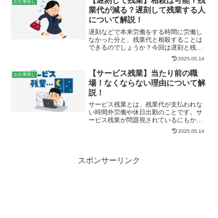
【遅刻して残業】相殺は可能？残
お仕事探し
募集張り紙について求人情...
業代が減る？遅刻して残業する人
について解説！
遅刻などで本来労働をする時間に労働し
なかった分と、残業代と相殺することは
できるのでしょうか？今回は遅刻と残業
相殺についてわかりやすく解説します。
2025.05.14
残業代とは労働基準法は、使用者は、休
憩時間を除き、労働者を1週に40時間、1
【サービス残業】当たり前の職
お仕事探し
日に8時間を超えて労...
場！なくならない理由について解
説！
サービス残業とは、残業代が支払われな
い時間外労働や休日出勤のことです。サ
ービス残業が問題視されているにもかか
わらず、なかなかなくならない実態があ
2025.05.14
りますね。今回はサービス残業について
解説します。サービス残業とはサービス
残業とは、本来残業代を支...
スポンサーリンク