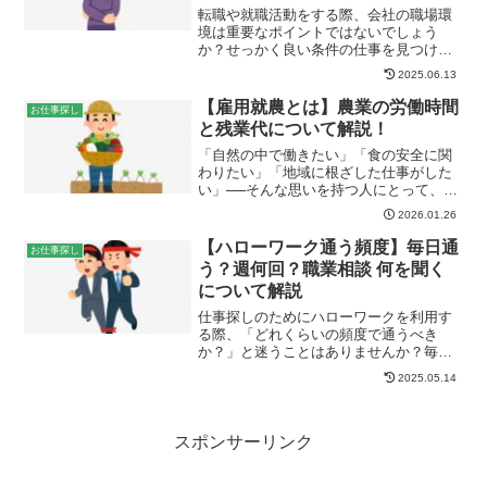
転職や就職活動をする際、会社の職場環
境は重要なポイントではないでしょう
か？せっかく良い条件の仕事を見つけて
も、実際に働いてみたら労働環境が悪か
2025.06.13
った…そんな事態にならないようにした
いですね。今回は、離職率の高い会社の
【雇用就農とは】農業の労働時間
お仕事探し
特徴と、面接時に注意すべき...
と残業代について解説！
「自然の中で働きたい」「食の安全に関
わりたい」「地域に根ざした仕事がした
い」──そんな思いを持つ人にとって、雇
用就農は農業に入りやすい選択肢の一つ
2026.01.26
です。ただし、求人票を見てもわかるよ
うに、農業の働き方は一般企業とは少し
【ハローワーク通う頻度】毎日通
お仕事探し
異なります。 そこで今...
う？週何回？職業相談 何を聞く
について解説
仕事探しのためにハローワークを利用す
る際、「どれくらいの頻度で通うべき
か？」と迷うことはありませんか？毎日
通うべきでしょうか？それとも週に数回
2025.05.14
で十分でしょうか？職業相談を活用した
計画的なハローワーク活用法について解
説します。ハローワークに通...
スポンサーリンク