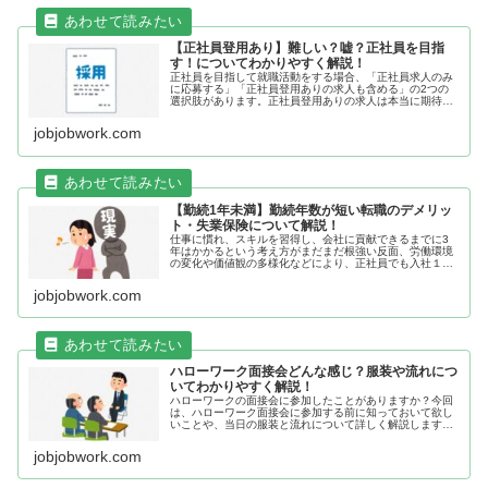
【正社員登用あり】難しい？嘘？正社員を目指
す！についてわかりやすく解説！
正社員を目指して就職活動をする場合、「正社員求人のみ
に応募する」「正社員登用ありの求人も含める」の2つの
選択肢があります。正社員登用ありの求人は本当に期待し
てよいのでしょうか？今回は「正社員を目指す」について
解説します。正社員登用ありとは正...
jobjobwork.com
【勤続1年未満】勤続年数が短い転職のデメリッ
ト・失業保険について解説！
仕事に慣れ、スキルを習得し、会社に貢献できるまでに3
年はかかるという考え方がまだまだ根強い反面、労働環境
の変化や価値観の多様化などにより、正社員でも入社１年
未満での退職も珍しくなくなってきています。しかし、逆
に「勤続１年未満お断り」の企業も...
jobjobwork.com
ハローワーク面接会どんな感じ？服装や流れにつ
いてわかりやすく解説！
ハローワークの面接会に参加したことがありますか？今回
は、ハローワーク面接会に参加する前に知っておいて欲し
いことや、当日の服装と流れについて詳しく解説します。
ハローワーク面接会どんな感じ？ハローワーク面接会と
は？ハローワーク面接会とは、複数の...
jobjobwork.com