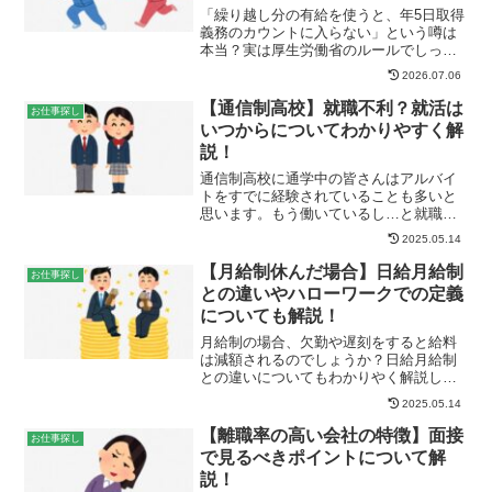
「繰り越し分の有給を使うと、年5日取得
義務のカウントに入らない」という噂は
本当？実は厚生労働省のルールでしっか
りカウントされると決まっています。有
2026.07.06
休の時効や消化順序について、元ハロー
ワーク職員が不安をスッキリ解消しま
【通信制高校】就職不利？就活は
お仕事探し
す！
いつからについてわかりやすく解
説！
通信制高校に通学中の皆さんはアルバイ
トをすでに経験されていることも多いと
思います。もう働いているし…と就職活
動を何となく先延ばしにしていません
2025.05.14
か？今回は、通信制高校生の就職活動に
ついて解説します。通信制高校の就職に
【月給制休んだ場合】日給月給制
お仕事探し
ついて文部科学省の調査によ...
との違いやハローワークでの定義
についても解説！
月給制の場合、欠勤や遅刻をすると給料
は減額されるのでしょうか？日給月給制
との違いについてもわかりやく解説しま
す。最後までご覧ください。月給制（完
2025.05.14
全月給制）とは月給制とは、1か月を単位
として賃金が固定されている給料形態で
【離職率の高い会社の特徴】面接
お仕事探し
す。欠勤・遅刻・早退な...
で見るべきポイントについて解
説！