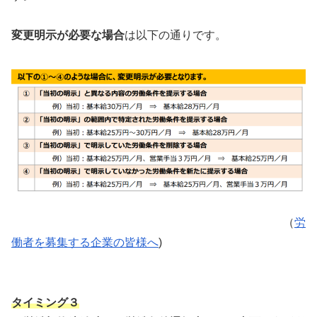
変更明示が必要な場合
は以下の通りです。
（
労
働者を募集する企業の皆様へ
)
タイミング３