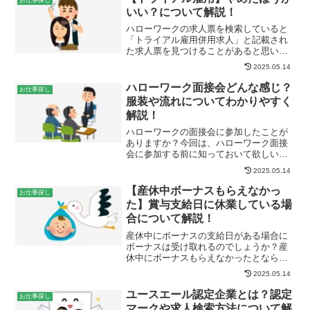
いい？について解説！
ハローワークの求人票を検索していると
「トライアル雇用併用求人」と記載され
た求人票を見つけることがあると思いま
す。今回は、ハローワークのトライアル
2025.05.14
雇用制度について解説します。トライア
ル雇用とは？トライアル雇用とは、働い
ハローワーク面接会どんな感じ？
お仕事探し
た経験が少なかったり、知...
服装や流れについてわかりやすく
解説！
ハローワークの面接会に参加したことが
ありますか？今回は、ハローワーク面接
会に参加する前に知っておいて欲しいこ
とや、当日の服装と流れについて詳しく
2025.05.14
解説します。ハローワーク面接会どんな
感じ？ハローワーク面接会とは？ハロー
【産休中ボーナスもらえなかっ
お仕事探し
ワーク面接会とは、複数の...
た】賞与支給日に休業している場
合について解説！
産休中にボーナスの支給日がある場合に
ボーナスは受け取れるのでしょうか？産
休中にボーナスもらえなかったとならな
いために、最後まで読んでくださいね。
2025.05.14
産休とは（産前産後休業）女性が産前・
産後も安心して仕事を続けるために、労
ユースエール認定企業とは？認定
お仕事探し
働基準法には「母性保護規...
マークや求人検索方法について解