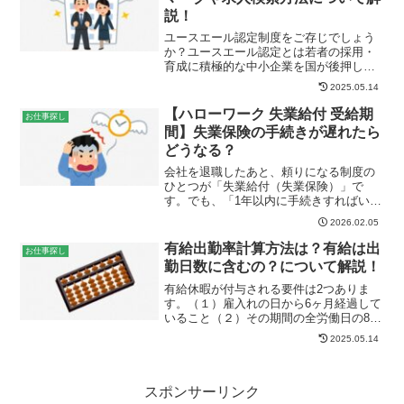
説！
ユースエール認定制度をご存じでしょう
か？ユースエール認定とは若者の採用・
育成に積極的な中小企業を国が後押しす
る制度です。今回は、ユースエール認定
2025.05.14
企業について解説します。ユースエール
認定企業とはユースエール認定制度と
【ハローワーク 失業給付 受給期
お仕事探し
は、若者の採用・育成に積極...
間】失業保険の手続きが遅れたら
どうなる？
会社を退職したあと、頼りになる制度の
ひとつが「失業給付（失業保険）」で
す。でも、「1年以内に手続きすればいい
んでしょ？」「まだ働く気がないから、
2026.02.05
しばらくしてからでいいかな…」こんな
ふうに考えていると、思わぬ損をしてし
有給出勤率計算方法は？有給は出
お仕事探し
まうことがあります。失業...
勤日数に含むの？について解説！
有給休暇が付与される要件は2つありま
す。（１）雇入れの日から6ヶ月経過して
いること（２）その期間の全労働日の8割
以上出勤したこと です。今回は有給休
2025.05.14
暇付与される要件の出勤率8割の計算方法
について解説します。有給休暇の出勤率
計算方法雇入れ後6...
スポンサーリンク